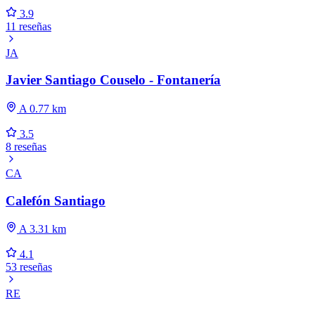
3.9
11 reseñas
JA
Javier Santiago Couselo - Fontanería
A 0.77 km
3.5
8 reseñas
CA
Calefón Santiago
A 3.31 km
4.1
53 reseñas
RE