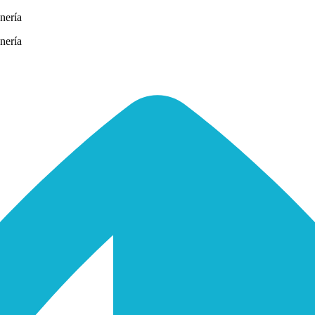
nería
nería