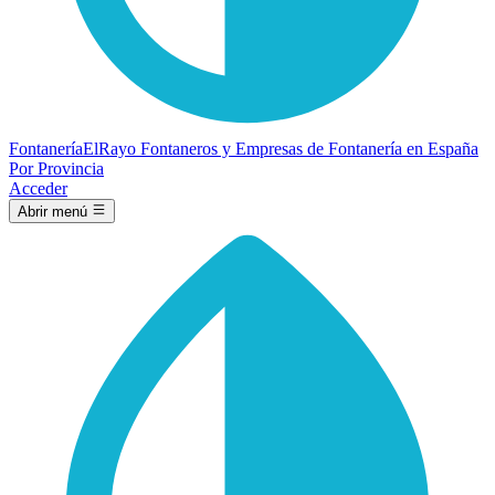
Fontanería
ElRayo
Fontaneros y Empresas de Fontanería en España
Por Provincia
Acceder
Abrir menú