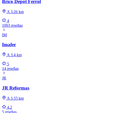
Brico Depôt Ferrol
A 3.26 km
4
1003 reseñas
IM
Imafer
A 3.4 km
5
14 reseñas
JR
JR Reformas
A 3.55 km
4.2
5 reseñas