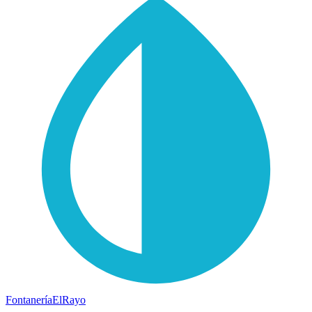
Fontanería
ElRayo