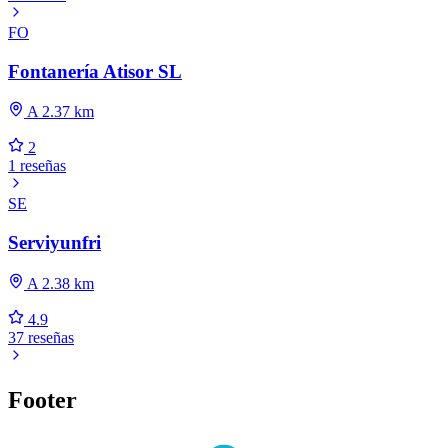
FO
Fontanería Atisor SL
A 2.37 km
2
1 reseñas
SE
Serviyunfri
A 2.38 km
4.9
37 reseñas
Footer