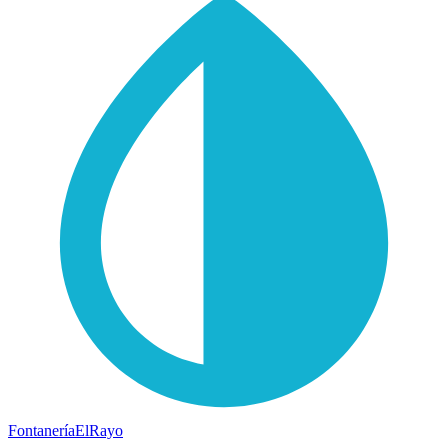
Fontanería
ElRayo