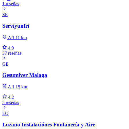
1 reseñas
SE
Serviyunfri
A 1.11 km
4.9
37 reseñas
GE
Gesumiver Malaga
A 1.15 km
4.2
5 reseñas
LO
Lozano Instalaciónes Fontanería y Aire