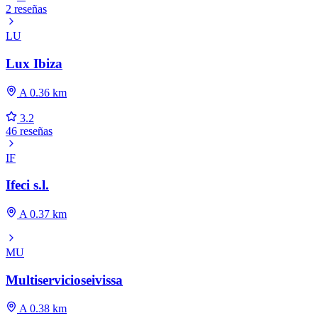
2 reseñas
LU
Lux Ibiza
A 0.36 km
3.2
46 reseñas
IF
Ifeci s.l.
A 0.37 km
MU
Multiservicioseivissa
A 0.38 km