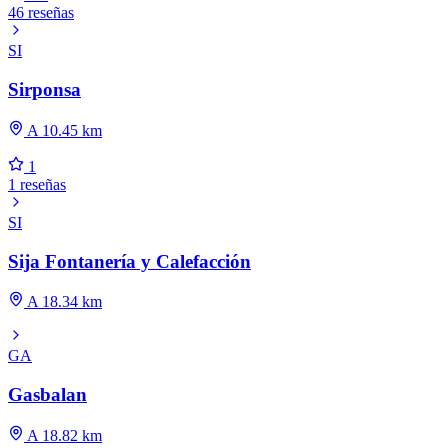
46 reseñas
SI
Sirponsa
A 10.45 km
1
1 reseñas
SI
Sija Fontanería y Calefacción
A 18.34 km
GA
Gasbalan
A 18.82 km