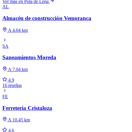
Ver más en Pola de Lena
AL
Almacén de construcción Vemoranca
A 4.04 km
SA
Saneamientos Moreda
A 7.04 km
4.9
16 reseñas
FE
Ferretería Cristaloza
A 10.45 km
4.6