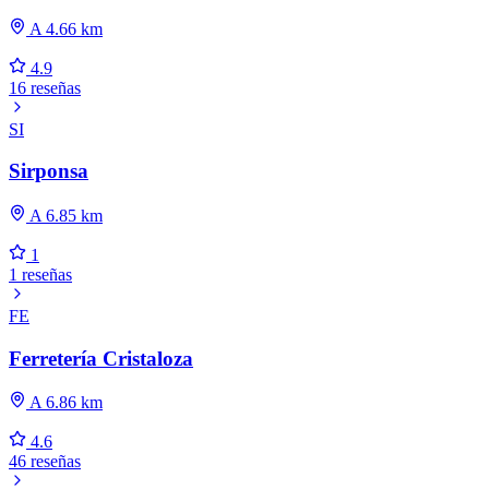
A 4.66 km
4.9
16 reseñas
SI
Sirponsa
A 6.85 km
1
1 reseñas
FE
Ferretería Cristaloza
A 6.86 km
4.6
46 reseñas