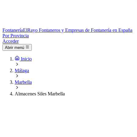
Fontanería
ElRayo
Fontaneros y Empresas de Fontanería en España
Por Provincia
Acceder
Abrir menú
Inicio
Málaga
Marbella
Almacenes Siles Marbella