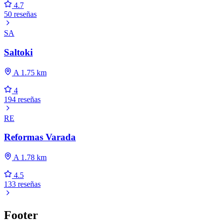
4.7
50 reseñas
SA
Saltoki
A 1.75 km
4
194 reseñas
RE
Reformas Varada
A 1.78 km
4.5
133 reseñas
Footer