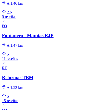
A 1.46 km
2.6
5 reseñas
FO
Fontanero - Manitas RJP
A 1.47 km
5
11 reseñas
RE
Reformas TBM
A 1.52 km
5
15 reseñas