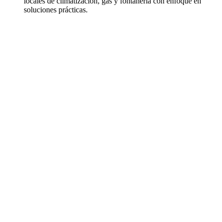
locales de climatización, gas y fontanería con enfoque en
soluciones prácticas.