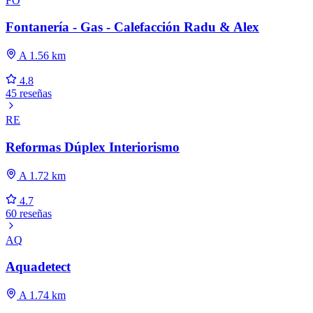
FO
Fontanería - Gas - Calefacción Radu & Alex
A 1.56 km
4.8
45 reseñas
RE
Reformas Dúplex Interiorismo
A 1.72 km
4.7
60 reseñas
AQ
Aquadetect
A 1.74 km