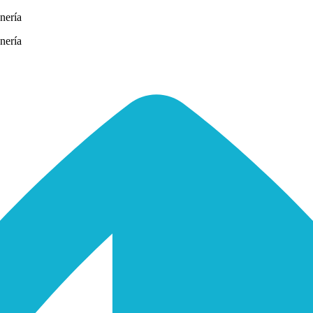
nería
nería