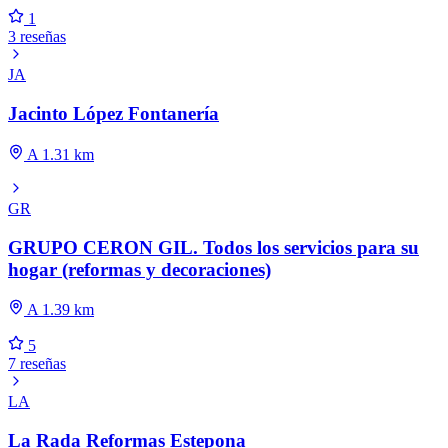
1
3 reseñas
JA
Jacinto López Fontanería
A 1.31 km
GR
GRUPO CERON GIL. Todos los servicios para su
hogar (reformas y decoraciones)
A 1.39 km
5
7 reseñas
LA
La Rada Reformas Estepona