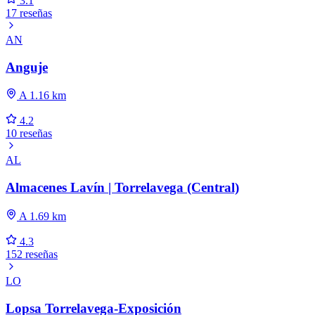
3.1
17 reseñas
AN
Anguje
A 1.16 km
4.2
10 reseñas
AL
Almacenes Lavín | Torrelavega (Central)
A 1.69 km
4.3
152 reseñas
LO
Lopsa Torrelavega-Exposición