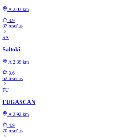
A 2.03 km
3.9
87 reseñas
SA
Saltoki
A 2.39 km
3.6
62 reseñas
FU
FUGASCAN
A 2.92 km
4.9
70 reseñas