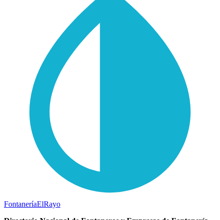
Fontanería
ElRayo