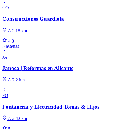
CO
Construcciones Guardiola
A 2.18 km
4.8
5 reseñas
JA
Janoca | Reformas en Alicante
A 2.2 km
FO
Fontanería y Electricidad Tomas & Hijos
A 2.42 km
5