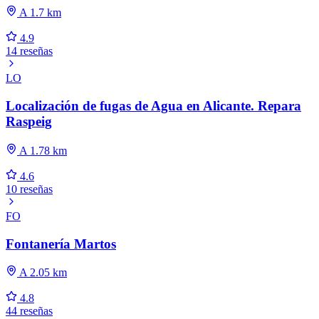
A 1.7 km
4.9
14 reseñas
LO
Localización de fugas de Agua en Alicante. Repara
Raspeig
A 1.78 km
4.6
10 reseñas
FO
Fontanería Martos
A 2.05 km
4.8
44 reseñas