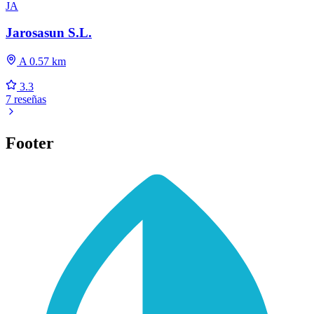
JA
Jarosasun S.L.
A 0.57 km
3.3
7 reseñas
Footer