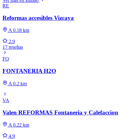
Ver más en Bilbao
RE
Reformas accesibles Vizcaya
A 0.18 km
2.9
17 reseñas
FO
FONTANERIA H2O
A 0.2 km
VA
Valen REFORMAS Fontaneria y Calefaccion
A 0.22 km
4.9