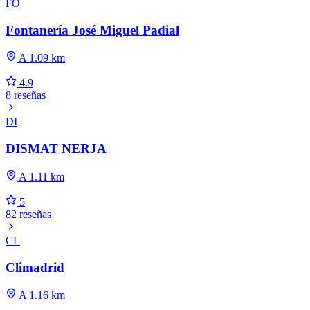
FO
Fontanería José Miguel Padial
A 1.09 km
4.9
8 reseñas
DI
DISMAT NERJA
A 1.11 km
5
82 reseñas
CL
Climadrid
A 1.16 km