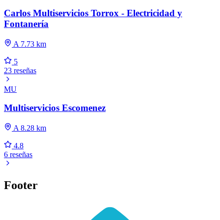
Carlos Multiservicios Torrox - Electricidad y
Fontanería
A 7.73 km
5
23 reseñas
MU
Multiservicios Escomenez
A 8.28 km
4.8
6 reseñas
Footer