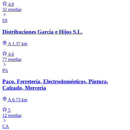
4.8
32 reseñas
DI
Distribuciones García e Hijos S.L.
A 1.37 km
4.6
77 reseñas
PA
Paco. Ferretería, Electrodomésticos, Pintura,
Calzado, Mercería
A 6.73 km
5
12 reseñas
CA