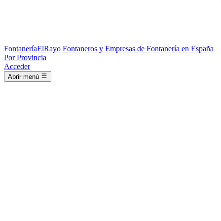
Fontanería
ElRayo
Fontaneros y Empresas de Fontanería en España
Por Provincia
Acceder
Abrir menú