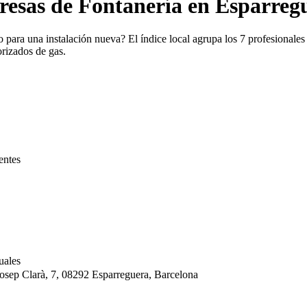
resas de Fontanería en Esparreg
para una instalación nueva? El índice local agrupa los 7 profesionales 
orizados de gas.
entes
uales
Josep Clarà, 7, 08292 Esparreguera, Barcelona