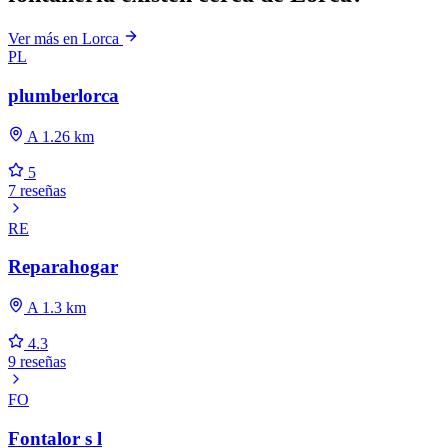
Ver más en Lorca
PL
plumberlorca
A 1.26 km
5
7 reseñas
RE
Reparahogar
A 1.3 km
4.3
9 reseñas
FO
Fontalor s l