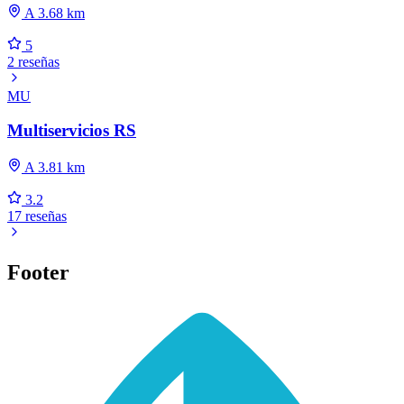
A 3.68 km
5
2 reseñas
MU
Multiservicios RS
A 3.81 km
3.2
17 reseñas
Footer