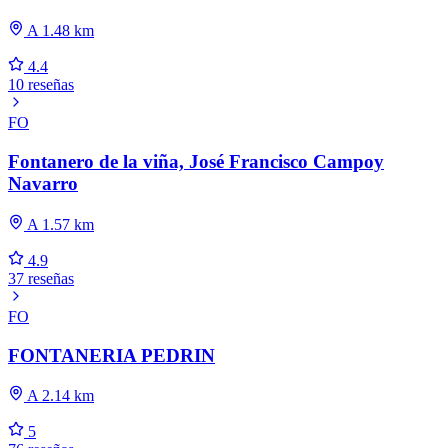
A 1.48 km
4.4
10 reseñas
FO
Fontanero de la viña, José Francisco Campoy
Navarro
A 1.57 km
4.9
37 reseñas
FO
FONTANERIA PEDRIN
A 2.14 km
5