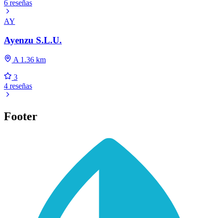
6 reseñas
AY
Ayenzu S.L.U.
A 1.36 km
3
4 reseñas
Footer