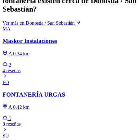
fontanería existen cerca de Donostia / San
Sebastián?
Ver más en Donostia / San Sebastián
MA
Maskor Instalaciones
A 0.34 km
2
4 reseñas
FO
FONTANERÍA URGAS
A 0.42 km
5
8 reseñas
SU