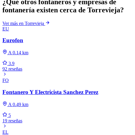
¿Qué otros fontaneros y empresas de
fontanería existen cerca de Torrevieja?
Ver más en Torrevieja
EU
Eurofon
A 0.14 km
3.9
92 reseñas
FO
Fontanero Y Electricista Sanchez Perez
A 0.49 km
5
19 reseñas
EL