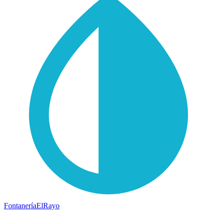
Fontanería
ElRayo