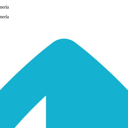
nería
nería