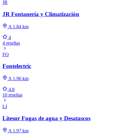
JR
JR Fontanería y Climatización
A 1.84 km
4
4 reseñas
FO
Fontelectric
A 1.96 km
4.8
10 reseñas
LI
Litesur Fugas de agua y Desatascos
A 1.97 km