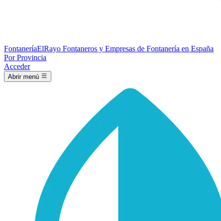
Fontanería
ElRayo
Fontaneros y Empresas de Fontanería en España
Por Provincia
Acceder
Abrir menú