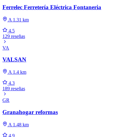
Ferrelec Ferretería Eléctrica Fontaneria
A 1.31 km
4.5
129 reseñas
VA
VALSAN
A 1.4 km
4.3
189 reseñas
GR
Granahogar reformas
A 1.48 km
4.9