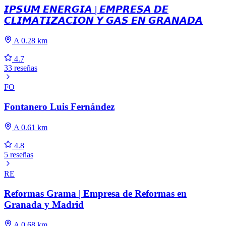
𝙄𝙋𝙎𝙐𝙈 𝙀𝙉𝙀𝙍𝙂𝙄𝘼 | 𝙀𝙈𝙋𝙍𝙀𝙎𝘼 𝘿𝙀
𝘾𝙇𝙄𝙈𝘼𝙏𝙄𝙕𝘼𝘾𝙄𝙊𝙉 𝙔 𝙂𝘼𝙎 𝙀𝙉 𝙂𝙍𝘼𝙉𝘼𝘿𝘼
A 0.28 km
4.7
33 reseñas
FO
Fontanero Luis Fernández
A 0.61 km
4.8
5 reseñas
RE
Reformas Grama | Empresa de Reformas en
Granada y Madrid
A 0.68 km