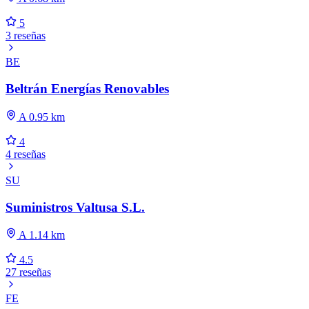
5
3 reseñas
BE
Beltrán Energías Renovables
A 0.95 km
4
4 reseñas
SU
Suministros Valtusa S.L.
A 1.14 km
4.5
27 reseñas
FE