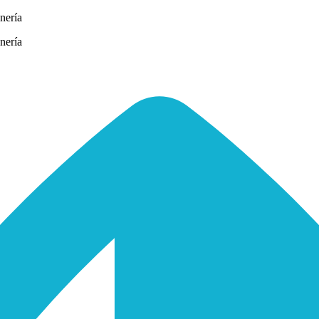
nería
nería