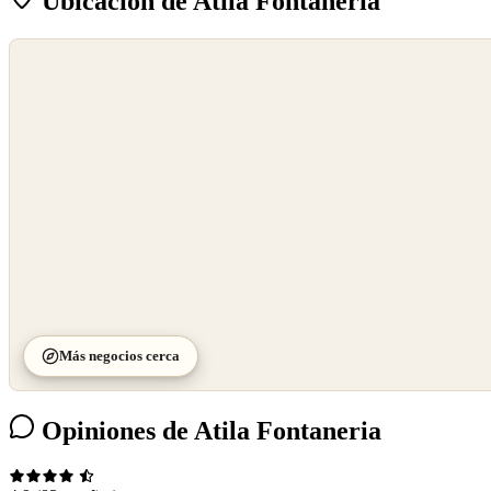
Ubicación de Atila Fontaneria
©
OpenStreetMap
©
CARTO
Más negocios cerca
Opiniones de Atila Fontaneria