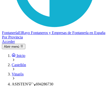
Fontanería
ElRayo
Fontaneros y Empresas de Fontanería en España
Por Provincia
Acceder
Abrir menú
Inicio
Castellón
Vinaròs
ASISTEN💡🪠694286730