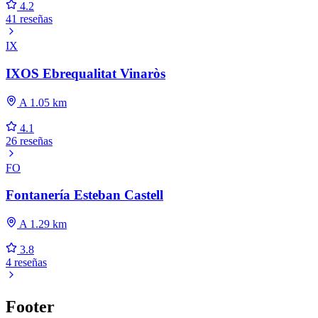
4.2
41 reseñas
IX
IXOS Ebrequalitat Vinaròs
A 1.05 km
4.1
26 reseñas
FO
Fontanería Esteban Castell
A 1.29 km
3.8
4 reseñas
Footer