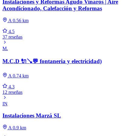
Instalaciones y Reformas Agudo Vinaròs | Aire
Acondicionado, Calefacción y Reformas
A 0.56 km
4.5
37 reseñas
M.
M.C.D 🔌🪠💬 fontaneria y electricidad)
A 0.74 km
4.3
12 reseñas
IN
Instalaciones Marzá SL
A 0.9 km