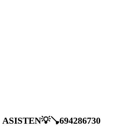
ASISTEN💡🪠694286730