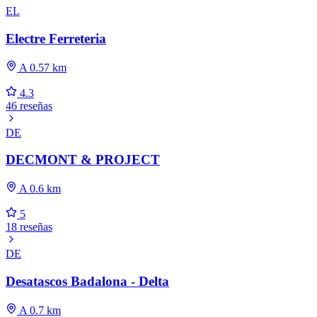
EL
Electre Ferreteria
A 0.57 km
4.3
46 reseñas
DE
DECMONT & PROJECT
A 0.6 km
5
18 reseñas
DE
Desatascos Badalona - Delta
A 0.7 km