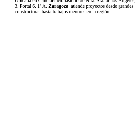
Ubicada en Calle del Monasterio de Ntra. Sra. de los Ángeles,
3, Portal 6, 1º A,
Zaragoza
, atiende proyectos desde grandes
constructoras hasta trabajos menores en la región.