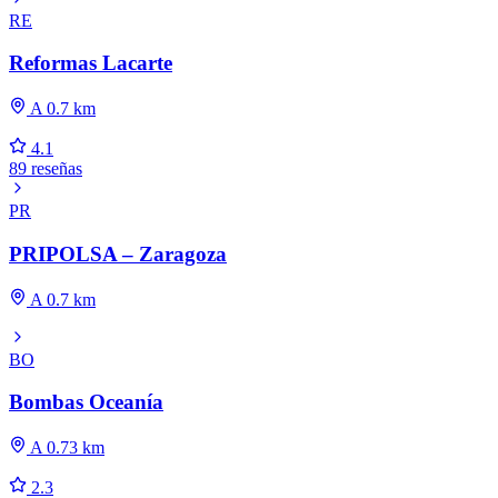
RE
Reformas Lacarte
A 0.7 km
4.1
89 reseñas
PR
PRIPOLSA – Zaragoza
A 0.7 km
BO
Bombas Oceanía
A 0.73 km
2.3