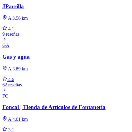
JParrilla
A 3.56 km
4.1
9 reseñas
GA
Gas y agua
A 3.89 km
4.6
62 reseñas
FO
Foncal | Tienda de Artículos de Fontanería
A 4.01 km
3.1