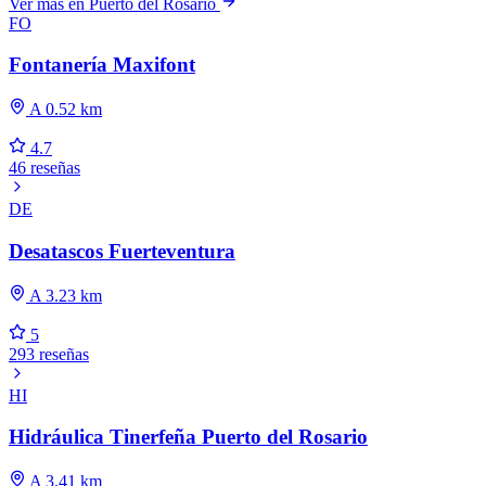
Ver más en Puerto del Rosario
FO
Fontanería Maxifont
A 0.52 km
4.7
46 reseñas
DE
Desatascos Fuerteventura
A 3.23 km
5
293 reseñas
HI
Hidráulica Tinerfeña Puerto del Rosario
A 3.41 km