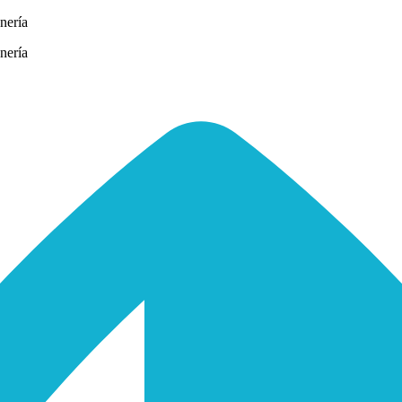
nería
nería