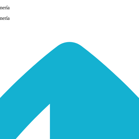
nería
nería