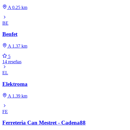
A 0.25 km
BE
Benfet
A 1.37 km
5
14 reseñas
EL
Elektroma
A 1.39 km
FE
Ferreteria Can Mestret - Cadena88