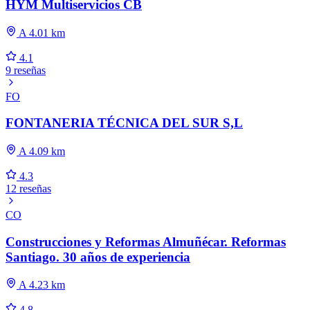
HYM Multiservicios CB
A 4.01 km
4.1
9 reseñas
FO
FONTANERIA TÉCNICA DEL SUR S,L
A 4.09 km
4.3
12 reseñas
CO
Construcciones y Reformas Almuñécar. Reformas
Santiago. 30 años de experiencia
A 4.23 km
4.8