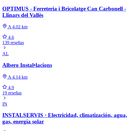
OPTIMUS - Ferreteria i Bricolatge Can Carbonell -
Llinars del Vallès
A 4.02 km
4.6
139 reseñas
AL
Albero Instal•lacions
A 4.14 km
4.9
19 reseñas
IN
INSTALSERVIS · Electricidad, climatización, agua,
gas, energía solar