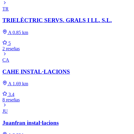
TR
TRIELÈCTRIC SERVS. GRALS I LL. S.L.
A 0.85 km
5
2 reseñas
CA
CAHE INSTAL·LACIONS
A 1.69 km
3.4
8 reseñas
JU
Juanfran instal·lacions