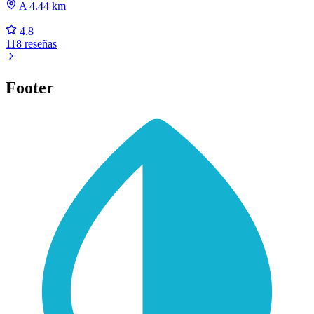
A 4.44 km
4.8
118 reseñas
Footer