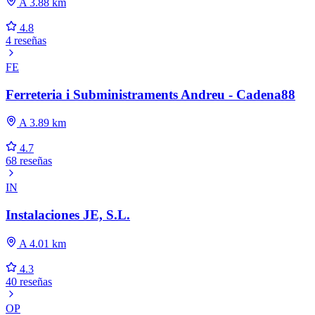
A 3.88 km
4.8
4 reseñas
FE
Ferreteria i Subministraments Andreu - Cadena88
A 3.89 km
4.7
68 reseñas
IN
Instalaciones JE, S.L.
A 4.01 km
4.3
40 reseñas
OP