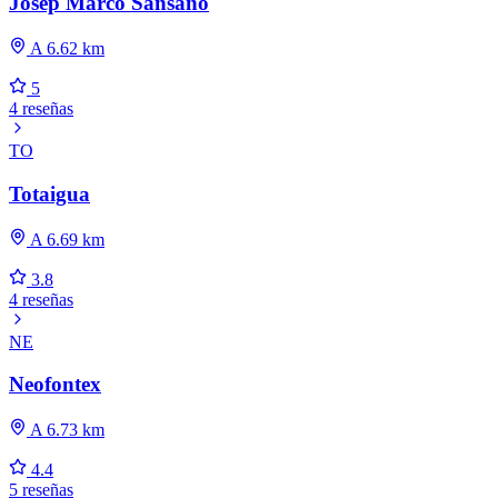
Josep Marco Sansano
A 6.62 km
5
4 reseñas
TO
Totaigua
A 6.69 km
3.8
4 reseñas
NE
Neofontex
A 6.73 km
4.4
5 reseñas