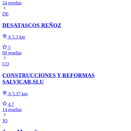
24 reseñas
DE
DESATASCOS REÑOZ
A 5.3 km
5
69 reseñas
CO
CONSTRUCCIONES Y REFORMAS
SALVICAR,SLU
A 5.37 km
4.7
14 reseñas
JO