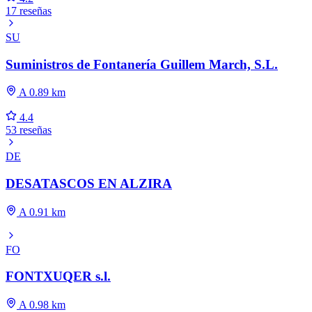
17 reseñas
SU
Suministros de Fontanería Guillem March, S.L.
A 0.89 km
4.4
53 reseñas
DE
DESATASCOS EN ALZIRA
A 0.91 km
FO
FONTXUQER s.l.
A 0.98 km