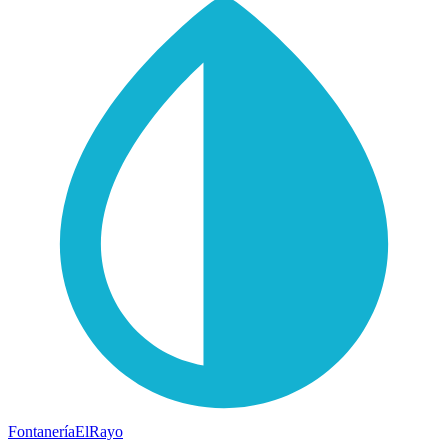
Fontanería
ElRayo