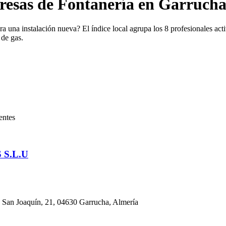
resas de Fontanería en Garrucha
 una instalación nueva? El índice local agrupa los 8 profesionales acti
 de gas.
entes
S.L.U
oaquín, 21, 04630 Garrucha, Almería