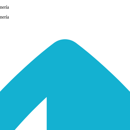
nería
nería