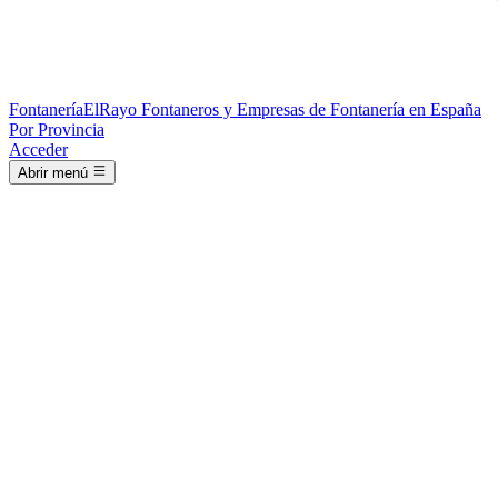
Fontanería
ElRayo
Fontaneros y Empresas de Fontanería en España
Por Provincia
Acceder
Abrir menú