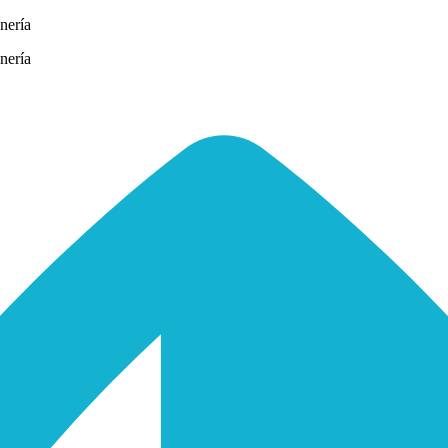
nería
nería