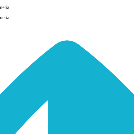
nería
nería