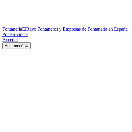
Fontanería
ElRayo
Fontaneros y Empresas de Fontanería en España
Por Provincia
Acceder
Abrir menú