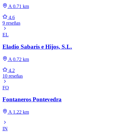
A 0.71 km
4.6
9 reseñas
EL
Eladio Sabaris e Hijos, S.L.
A 0.72 km
4.2
10 reseñas
FO
Fontaneros Pontevedra
A 1.22 km
IN