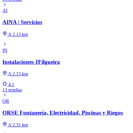
AI
AINA | Servicios
A 2.13 km
IN
Instalaciones JFilgueira
A 2.15 km
4.1
13 reseñas
OR
ORSE Fontanería, Electricidad, Piscinas y Riegos
A 2.31 km