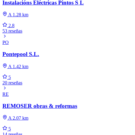
Instalacións Eléctricas Pintos S L
A 1.28 km
2.8
53 reseñas
PO
Pontepool S.L.
A 1.42 km
5
20 reseñas
RE
REMOSER obras & reformas
A 2.07 km
5
14 reseñas