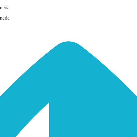
nería
nería