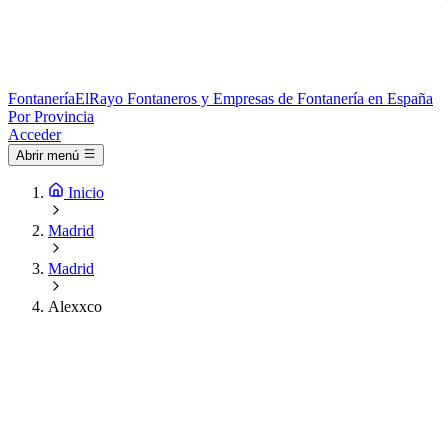
Fontanería
ElRayo
Fontaneros y Empresas de Fontanería en España
Por Provincia
Acceder
Abrir menú
Inicio
Madrid
Madrid
Alexxco