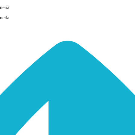
nería
nería