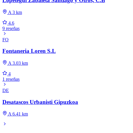
Lopetegui Zabaleta Santiago y Otros, C.B
A 3 km
4.6
9 reseñas
FO
Fontaneria Loren S.L
A 3.03 km
4
1 reseñas
DE
Desatascos Urbanisti Gipuzkoa
A 6.41 km