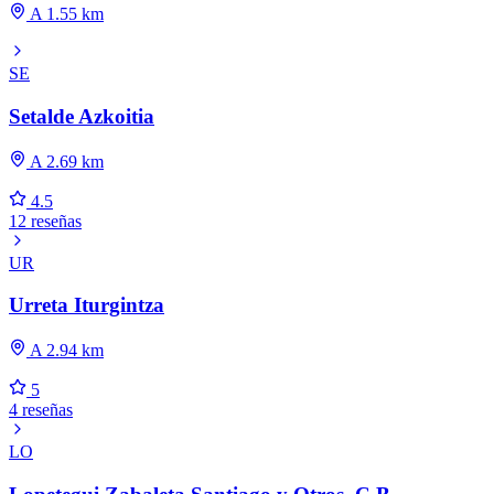
A 1.55 km
SE
Setalde Azkoitia
A 2.69 km
4.5
12 reseñas
UR
Urreta Iturgintza
A 2.94 km
5
4 reseñas
LO