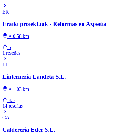
ER
Eraiki proiektuak - Reformas en Azpeitia
A 0.58 km
5
1 reseñas
LI
Linterneria Landeta S.L.
A 1.03 km
4.5
14 reseñas
CA
Calderería Eder S.L.