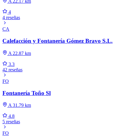
A 22.17 km
4
4 reseñas
CA
Calefacción y Fontanería Gómez Bravo S.L.
A 22.87 km
3.3
42 reseñas
FO
Fontanería Toño Sl
A 31.79 km
4.8
5 reseñas
FO