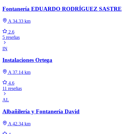
Fontanería EDUARDO RODRÍGUEZ SASTRE
A 34.33 km
2.6
5 reseñas
IN
Instalaciones Ortega
A 37.14 km
4.6
11 reseñas
AL
Albañilería y Fontanería David
A 42.34 km