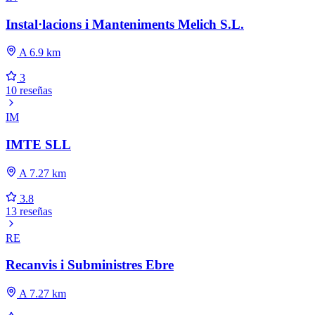
Instal·lacions i Manteniments Melich S.L.
A 6.9 km
3
10 reseñas
IM
IMTE SLL
A 7.27 km
3.8
13 reseñas
RE
Recanvis i Subministres Ebre
A 7.27 km