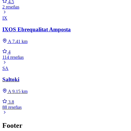
4.5
2 reseñas
IX
IXOS Ebrequalitat Amposta
A 7.41 km
4
114 reseñas
SA
Saltoki
A 9.15 km
3.8
88 reseñas
Footer