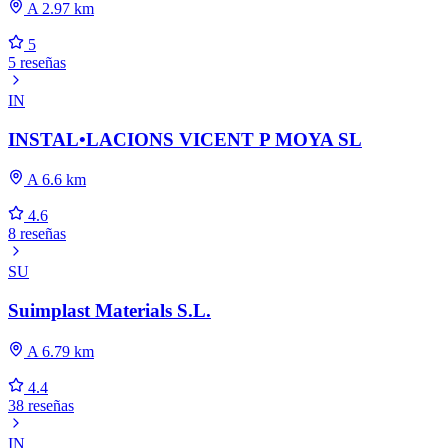
A 2.97 km
5
5 reseñas
IN
INSTAL•LACIONS VICENT P MOYA SL
A 6.6 km
4.6
8 reseñas
SU
Suimplast Materials S.L.
A 6.79 km
4.4
38 reseñas
IN