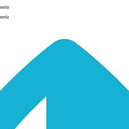
nería
nería