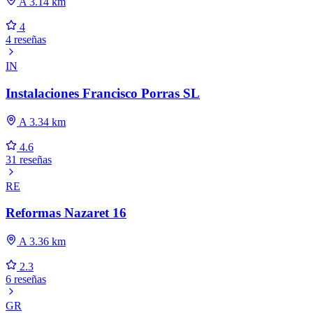
A 3.14 km
4
4 reseñas
IN
Instalaciones Francisco Porras SL
A 3.34 km
4.6
31 reseñas
RE
Reformas Nazaret 16
A 3.36 km
2.3
6 reseñas
GR