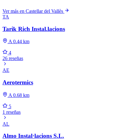
Ver más en Castellar del Vallès
TA
Tarik Rich Instal.lacions
A 0.44 km
4
26 reseñas
AE
Aerotermics
A 0.68 km
5
1 reseñas
AL
Almo Instal·lacions S.L.