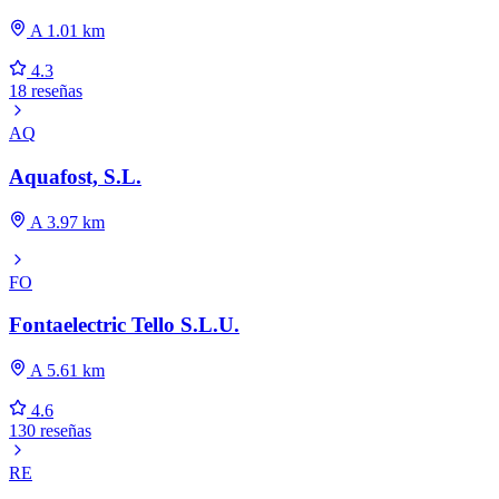
A 1.01 km
4.3
18 reseñas
AQ
Aquafost, S.L.
A 3.97 km
FO
Fontaelectric Tello S.L.U.
A 5.61 km
4.6
130 reseñas
RE